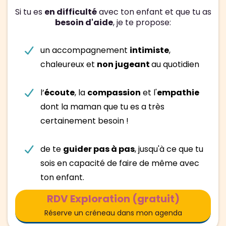
Si tu es
en difficulté
avec ton enfant et que tu as
besoin d'aide
, je te propose:
un accompagnement
intimiste
,
chaleureux et
non jugeant
au quotidien
l’
écoute
, la
compassion
et l'
empathie
dont la maman que tu es a très
certainement besoin !
de te
guider pas à pas
, jusqu'à ce que tu
sois en capacité de faire de même avec
ton enfant.
RDV Exploration (gratuit)
Réserve un créneau dans mon agenda