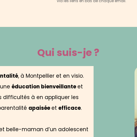
via les liens en bas de chaque email.
Qui suis-je ?
talité
, à Montpellier et en visio.
à une
éducation bienveillante
et
 difficultés à en appliquer les
parentalité
apaisée
et
efficace
.
s et belle-maman d’un adolescent