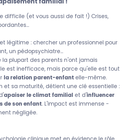
apaisement familial !
difficile (et vous aussi de fait !) Crises,
bordantes...
 et légitime : chercher un professionnel pour
nt, un pédopsychiatre...
 la plupart des parents n'ont jamais
e est inefficace, mais parce qu'elle est tout
er
la relation parent-enfant
elle-même.
n et sa maturité, détient une clé essentielle :
d'
apaiser le climat familial
et d'
influencer
s de son enfant
. L'impact est immense -
ment négligée.
sychologie clinique met en évidence le rôle