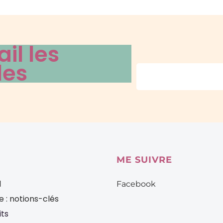
il les
les
ME SUIVRE
l
Facebook
 : notions-clés
its