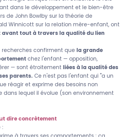
fant dans le développement et le bien-être
rs de John Bowlby sur la théorie de
ld Winnicott sur la relation mère-enfant, ont
t avant tout à travers la qualité du lien
 recherches confirment que
la grande
mportement
chez l'enfant — opposition,
pérer — sont étroitement
liées à la qualité des
ses parents.
Ce n'est pas l'enfant qui "a un
 que réagir et exprime des besoins non
te dans lequel il évolue (son environnement
veut dire concrètement
 :
prime à travers ses comportements ; ça